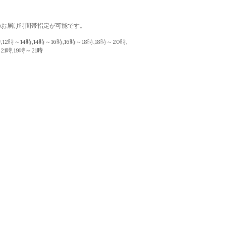
のお届け時間帯指定が可能です。
12時～14時,14時～16時,16時～18時,18時～20時,
21時,19時～21時