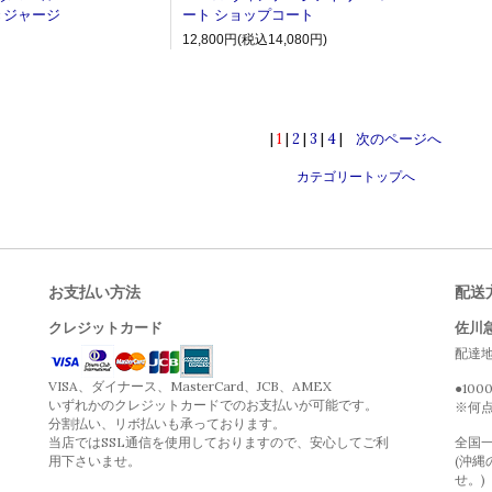
きジャージ
ート ショップコート
12,800円(税込14,080円)
|
1
|
2
|
3
|
4
|
次のページへ
カテゴリートップへ
お支払い方法
配送
クレジットカード
佐川
配達
VISA、ダイナース、MasterCard、JCB、AMEX
●10
いずれかのクレジットカードでのお支払いが可能です。
※何
分割払い、リボ払いも承っております。
当店ではSSL通信を使用しておりますので、安心してご利
全国一
用下さいませ。
(沖縄
せ。)