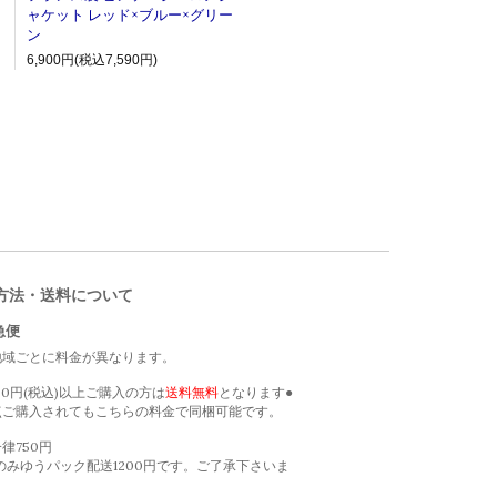
ャケット レッド×ブルー×グリー
ン
6,900円(税込7,590円)
方法・送料について
急便
地域ごとに料金が異なります。
000円(税込)以上ご購入の方は
送料無料
となります●
点ご購入されてもこちらの料金で同梱可能です。
律750円
のみゆうパック配送1200円です。ご了承下さいま