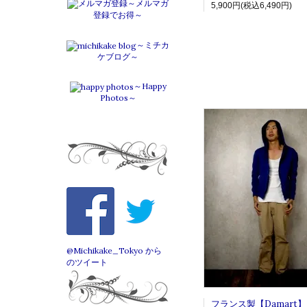
～メルマガ
5,900円(税込6,490円)
登録でお得～
～ミチカ
ケブログ～
～Happy
Photos～
@Michikake_Tokyo から
のツイート
フランス製【Damart