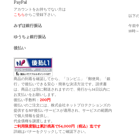
PayPal
アカウントをお持ちでない方は
こちら
からご登録下さい。
以下
みずほ銀行振込
午前中,
18時～
ゆうちょ銀行振込
後払い
商品の到着を確認してから、「コンビニ」「郵便局」「銀
行」で後払いできる安心・簡単な決済方法です。請求書
は、商品とは別に郵送されますので、発行から14日以内に
お支払いをお願いします。
後払い手数料：
200円
後払いのご注文には、
株式会社ネットプロテクションズ
の
提供するNP後払いサービスが適用され、サービスの範囲内
で個人情報を提供し、
代金債権を譲渡します。
ご利用限度額は累計残高で54,000円（税込）迄です
詳細はバナーをクリックしてご確認下さい。