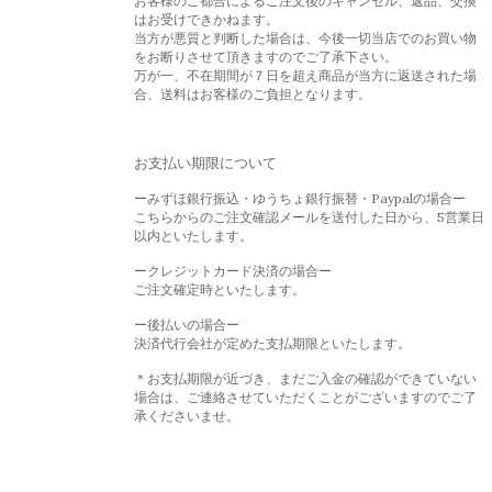
お客様のご都合によるご注文後のキャンセル、返品、交換
はお受けできかねます。
当方が悪質と判断した場合は、今後一切当店でのお買い物
をお断りさせて頂きますのでご了承下さい。
万が一、不在期間が７日を超え商品が当方に返送された場
合、送料はお客様のご負担となります。
お支払い期限について
ーみずほ銀行振込・ゆうちょ銀行振替・Paypalの場合ー
こちらからのご注文確認メールを送付した日から、5営業日
以内といたします。
ークレジットカード決済の場合ー
ご注文確定時といたします。
ー後払いの場合ー
決済代行会社が定めた支払期限といたします。
＊お支払期限が近づき、まだご入金の確認ができていない
場合は、ご連絡させていただくことがございますのでご了
承くださいませ。