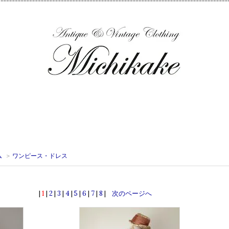
ム
>
ワンピース・ドレス
|
1
|
2
|
3
|
4
|
5
|
6
|
7
|
8
|
次のページへ