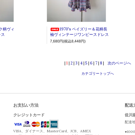
ク柄ヴィ
1970's ペイズリー＆花柄長
レス
袖ヴィンテージワンピースドレス
7,680円(税込8,448円)
|
1
|
2
|
3
|
4
|
5
|
6
|
7
|
8
|
次のページへ
カテゴリートップへ
お支払い方法
配送
クレジットカード
佐川
配達
VISA、ダイナース、MasterCard、JCB、AMEX
●10