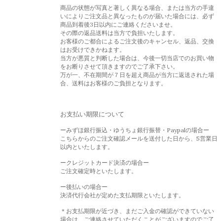
商品の状態が写真と著しく異なる場合、または当方の手違
いによりご注文品と異なったものが届いた場合には、必ず
商品到着後3日以内にご連絡くださいませ。
その際の返品送料は当方で負担いたします。
お客様のご都合によるご注文後のキャンセル、返品、交換
はお受けできかねます。
当方が悪質と判断した場合は、今後一切当店でのお買い物
をお断りさせて頂きますのでご了承下さい。
万が一、不在期間が７日を超え商品が当方に返送された場
合、送料はお客様のご負担となります。
お支払い期限について
ーみずほ銀行振込・ゆうちょ銀行振替・Paypalの場合ー
こちらからのご注文確認メールを送付した日から、5営業日
以内といたします。
ークレジットカード決済の場合ー
ご注文確定時といたします。
ー後払いの場合ー
決済代行会社が定めた支払期限といたします。
＊お支払期限が近づき、まだご入金の確認ができていない
場合は、ご連絡させていただくことがございますのでご了