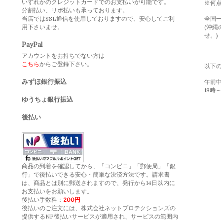
いずれかのクレジットカードでのお支払いが可能です。
※何
分割払い、リボ払いも承っております。
当店ではSSL通信を使用しておりますので、安心してご利
全国一
用下さいませ。
(沖縄
せ。)
PayPal
アカウントをお持ちでない方は
こちら
からご登録下さい。
以下
みずほ銀行振込
午前中,
18時～
ゆうちょ銀行振込
後払い
商品の到着を確認してから、「コンビニ」「郵便局」「銀
行」で後払いできる安心・簡単な決済方法です。請求書
は、商品とは別に郵送されますので、発行から14日以内に
お支払いをお願いします。
後払い手数料：
200円
後払いのご注文には、
株式会社ネットプロテクションズ
の
提供するNP後払いサービスが適用され、サービスの範囲内