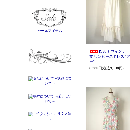
セールアイテム
1970's ヴィンテ
丈 ワンピースドレス ”
ー”
8,280円(税込9,108円)
～返品につ
いて～
～採寸につ
いて～
～ご注文方法
～