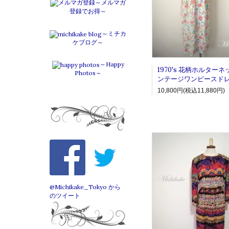
～メルマガ
登録でお得～
～ミチカ
ケブログ～
～Happy
1970's 花柄ホルター
Photos～
ンテージワンピースド
10,800円(税込11,880円)
@Michikake_Tokyo から
のツイート