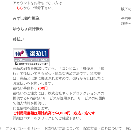
アカウントをお持ちでない方は
こちら
からご登録下さい。
以下
みずほ銀行振込
午前中,
18時～
ゆうちょ銀行振込
後払い
商品の到着を確認してから、「コンビニ」「郵便局」「銀
行」で後払いできる安心・簡単な決済方法です。請求書
は、商品とは別に郵送されますので、発行から14日以内に
お支払いをお願いします。
後払い手数料：
200円
後払いのご注文には、
株式会社ネットプロテクションズ
の
提供するNP後払いサービスが適用され、サービスの範囲内
で個人情報を提供し、
代金債権を譲渡します。
ご利用限度額は累計残高で54,000円（税込）迄です
詳細はバナーをクリックしてご確認下さい。
せ
プライバシーポリシー
お支払い方法について
配送方法・送料について
特