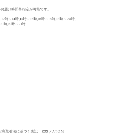
のお届け時間帯指定が可能です。
12時～14時,14時～16時,16時～18時,18時～20時,
21時,19時～21時
定商取引法に基づく表記
RSS
/
ATOM