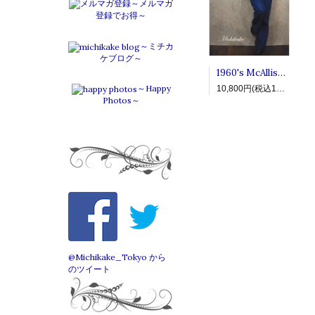
～メルマガ
登録でお得～
～ミチカ
ケブログ～
1960's McAllister ヴィンテージモヘアウールジップカーディガン
～Happy
10,800円(税込11,880円)
Photos～
@Michikake_Tokyo から
のツイート