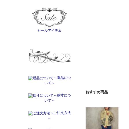
セールアイテム
～返品につ
いて～
おすすめ商品
～採寸につ
いて～
～ご注文方法
～