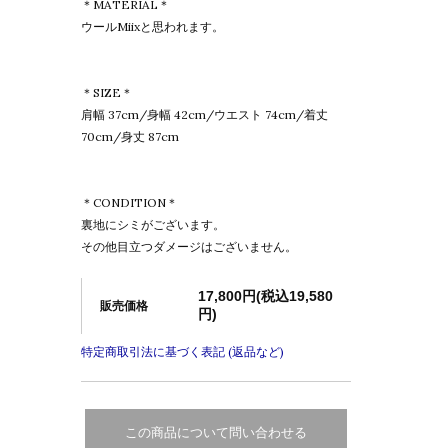
＊MATERIAL＊
ウールMiixと思われます。
＊SIZE＊
肩幅 37cm/身幅 42cm/ウエスト 74cm/着丈
70cm/身丈 87cm
＊CONDITION＊
裏地にシミがございます。
その他目立つダメージはございません。
17,800円(税込19,580
販売価格
円)
特定商取引法に基づく表記 (返品など)
この商品について問い合わせる