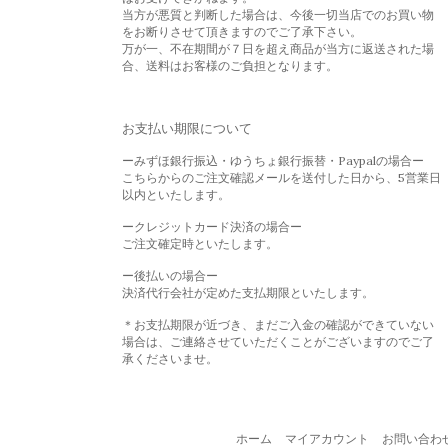
当方が悪質と判断した場合は、今後一切当店でのお買い物
をお断りさせて頂きますのでご了承下さい。
万が一、不在期間が７日を超え商品が当方に返送された場
合、送料はお客様のご負担となります。
お支払い期限について
ーみずほ銀行振込・ゆうちょ銀行振替・Paypalの場合ー
こちらからのご注文確認メールを送付した日から、5営業日
以内といたします。
ークレジットカード決済の場合ー
ご注文確定時といたします。
ー後払いの場合ー
決済代行会社が定めた支払期限といたします。
＊お支払期限が近づき、まだご入金の確認ができていない
場合は、ご連絡させていただくことがございますのでご了
承くださいませ。
ホーム
マイアカウント
お問い合わ