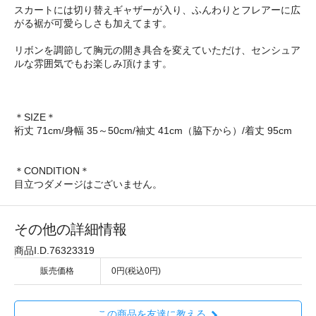
スカートには切り替えギャザーが入り、ふんわりとフレアーに広
がる裾が可愛らしさも加えてます。
リボンを調節して胸元の開き具合を変えていただけ、センシュア
ルな雰囲気でもお楽しみ頂けます。
＊SIZE＊
裄丈 71cm/身幅 35～50cm/袖丈 41cm（脇下から）/着丈 95cm
＊CONDITION＊
目立つダメージはございません。
その他の詳細情報
商品I.D.76323319
販売価格
0円(税込0円)
この商品を友達に教える