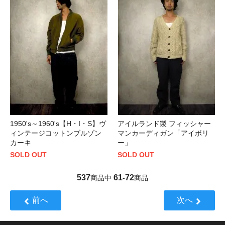
1950's～1960's【H・I・S】ヴ
アイルランド製 フィッシャー
ィンテージコットンブルゾン
マンカーディガン「アイボリ
カーキ
ー」
SOLD OUT
SOLD OUT
537
61
72
商品中
-
商品
前へ
次へ